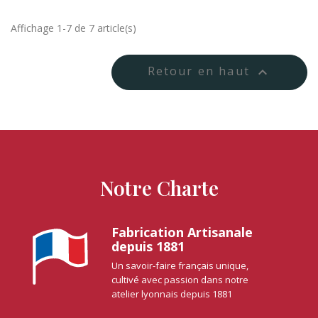
Affichage 1-7 de 7 article(s)
Retour en haut

Notre Charte
Fabrication Artisanale
depuis 1881
Un savoir-faire français unique,
cultivé avec passion dans notre
atelier lyonnais depuis 1881