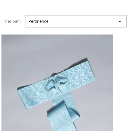

Trier par :
Pertinence