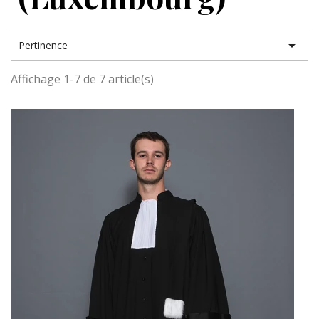

Pertinence
Affichage 1-7 de 7 article(s)