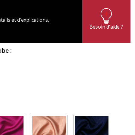
tails et d'explications,
Besoin d'aide ?
Robe
: