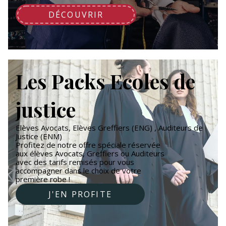
DÉCOUVRIR
Les Packs Ecoles de
justice
Elèves Avocats, Elèves Greffiers (ENG) , Auditeurs de
Justice (ENM)
Profitez de notre offre spéciale réservée
aux élèves Avocats, Greffiers ou Auditeurs
avec des tarifs remisés pour vous
accompagner dans le choix de votre
première robe !
J'EN PROFITE