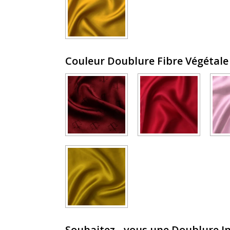
Couleur Doublure Fibre Végétal
Souhaitez - vous une Doublure In