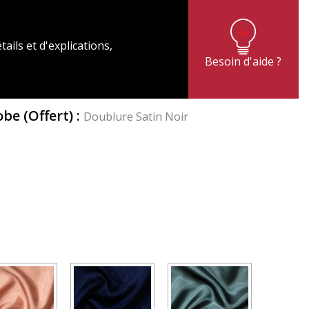
tails et d'explications,
Besoin d'aide ?
Robe
(Offert)
:
Doublure Satin Noir