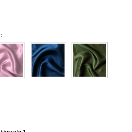
e
:
tégrale ?