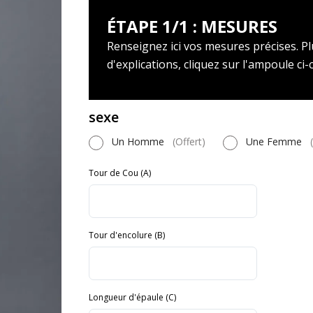
ÉTAPE 1/1 : MESURES
Renseignez ici vos mesures précises. Plu
d'explications, cliquez sur l'ampoule ci-
sexe
Un Homme
(Offert)
Une Femme
Tour de Cou (A)
Tour d'encolure (B)
Longueur d'épaule (C)