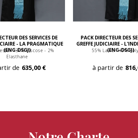
ECTEUR DES SERVICES DE
PACK DIRECTEUR DES SE
ICIAIRE - LA PRAGMATIQUE
GREFFE JUDICIAIRE - L'IN
(ENG-DSGJ)
(ENG-DSGJ)
ester - 34% Viscose - 2%
55% Laine - 45% Pol
Elasthane
rtir de
635,00 €
à partir de
816,
Notre Charte