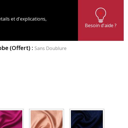
tails et d'explications,
Besoin d'aide ?
Robe
(Offert)
:
Sans Doublure