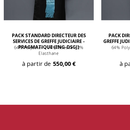
PACK STANDARD DIRECTEUR DES
PACK DIR
SERVICES DE GREFFE JUDICIAIRE -
GREFFE JUD
PRAGMATIQUE (ENG-DSGJ)
64% Polyester - 34% Viscose - 2%
64% Poly
Elasthane
à partir de
550,00 €
à pa