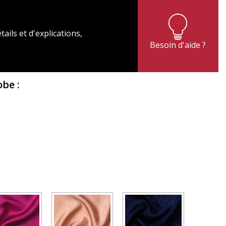
tails et d'explications,
Besoin d'aide ?
Robe
: